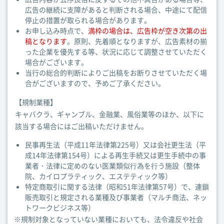
広告の継続に支障があると判断される場合、中途にて配信
停止の措置が取られる場合があります。
お申し込み時点で、
満枠の場合は、広告枠が空き次第の出
稿となります
。原則、先着順となりますが、広告素材の揃
った企業を優先する等、状況に応じて調整させていただく
場合がございます。
当行の総合的判断によりご出稿をお断りさせていただく場
合がございますので、予めご了承ください。
【規制業種】
キャバクラ、ギャンブル、金融業、風俗業等のほか、以下に
該当する場合にはご出稿いただけません。
民事再生法（平成11年法律第225号）又は会社更生法（平
成14年法律第154号）による再生手続又は更生手続中の事
業者・法律に定めのない医業類似⾏為を⾏う施設（整体
院、カイロプラティック、エステティック等）
特定商取引に関する法律（昭和51年法律第57号）で、連鎖
販売取引と規定される業種及び事業者（マルチ商法、ネッ
トワークビジネス等）
※規制対象となっていない業種においても、法令違反や社会