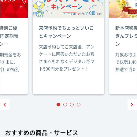
特別ご優
来店予約でちょっといいこ
新本店移転
－円定期預
とキャンペーン
ぎんプレ
ン－
ン
来店予約してご来店後、アン
ケートに回答いただいたお客
定期預金をお
対象お取引
さまへもれなくデジタルギフ
客さまに、
で総勢1,
ト500円分をプレゼント！
引前）の特別
抽選で当た
おすすめの商品・サービス