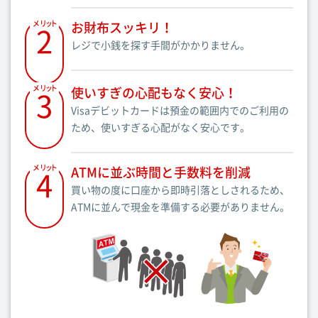
お財布スッキリ！
メ
2
リ
ッ
ト
レジで小銭を探す手間がかかりません。
使いすぎの心配もなく安心！
メ
3
リ
ッ
ト
Visaデビットカードは預金の範囲内でのご利用の
ため、使いすぎる心配がなく安心です。
ATMに並ぶ時間と手数料を削減
メ
4
リ
ッ
ト
買い物の度に口座から即時引落としされるため、
ATMに並んで現金を準備する必要がありません。