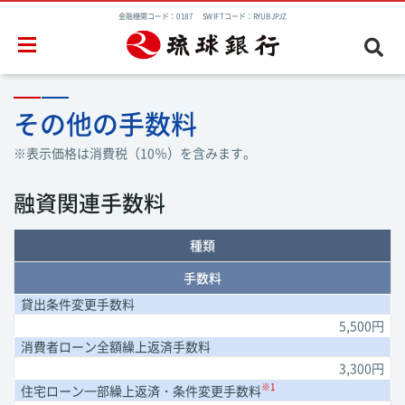
金融機関コード：0187 SWIFTコード：RYUBJPJZ
その他の手数料
※表示価格は消費税（10％）を含みます。
融資関連手数料
種類
手数料
貸出条件変更
手数料
5,500円
消費者ローン
全額繰上
返済手数料
3,300円
※1
住宅ローン
一部繰上返済
・条件変更手数料