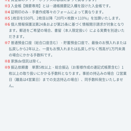
※3
入金帳【摘要専用】とは…通帳摘要記入欄を設けた入金帳です。
※4
証明印のみ・手書作成等々のフォームによって異なります。
※5
1枚目を550円、2枚目以降「20円×枚数×110%」を加算いたします。
※6
個人情報保護法第24条および第25条に基づく情報開示請求が対象となり
ます。郵送をご希望の場合、書留（本人限定扱い）による実費を別途いた
だきます。
※7
普通預金口座（総合口座含む）・貯蓄預金口座で、最後のお預入れまたは
払戻しから2年以上、一度もお預入れまたは払戻しがなく残高が1万円未満
の場合にかかる手数料です。
※8
家族de信託は除く。
※9
振込依頼書 単票5枚以上・総合振込（お客様作成の連記式帳票含む）1
枚以上の取り扱いにかかる手数料となります。事前の持込みの場合（2営業
日（離島は4営業日）までの支店持込の場合）、同手数料発生いたしませ
ん。