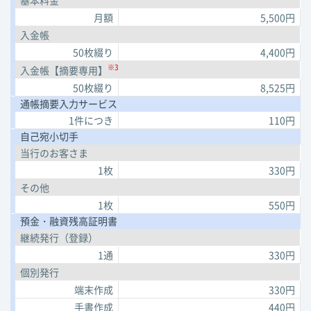
基本料金
月額
5,500円
入金帳
50枚綴り
4,400円
※3
入金帳【摘要専用】
50枚綴り
8,525円
通帳摘要入力サービス
1件につき
110円
自己宛小切手
当行のお客さま
1枚
330円
その他
1枚
550円
預金・融資残高証明書
継続発行（登録）
1通
330円
個別発行
端末作成
330円
手書作成
440円