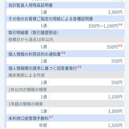
会計監査人用残高証明書
1通
3,300円
その他のお客様ご指定の用紙による各種証明書
※4
1通
330円～
1,100円
取引明細書（取引履歴照会）
依頼日から過去10年以内
※5
1通
550円
※6
個人情報の利用目的の通知書
1通
550円
※6
個人情報開示請求に基づく回答書発行
端末検索による作成
1通
550円
1年以内の
情報の検索
1通
1,100円
1年超の情報の検索
1通
3,300円
※7
未利用口座管理手数料
年間
1,320円