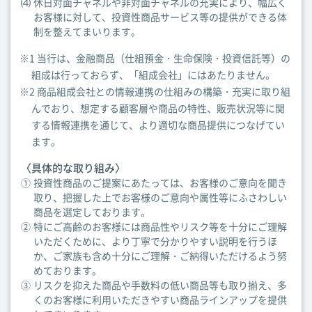
⑷
休日対面チャネルや非対面チャネルの充実により、幅広く
お客様に対して、投資性商品サービス等の提供ができる体
制を整えてまいります。
※1 当行は、金融商品（仕組預金・生命保険・投資信託等）の
組成は行っておらず、「組成会社」にはあたりません。
※2 商品組成会社との情報連携の仕組みの構築・充実に取り組
んでおり、想定する顧客層や商品の特性、販売状況等に関
する情報連携を通じて、より適切な商品提供につなげてい
ます。
〈具体的な取り組み〉
①
投資性商品のご提案にあたっては、お客様のご意向を聞き
取り、把握した上でお客様のご意向や属性等にふさわしい
商品を選定しております。
②
特にご高齢のお客様には商品性やリスク等を十分にご理解
いただくために、より丁寧で分かりやすい説明を行うほ
か、ご家族も含め十分にご理解・ご納得いただけるよう努
めております。
③
リスクを抑えた商品や手数料の低い商品等も取り揃え、多
くのお客様に利用いただきやすい商品ラインアップを提供